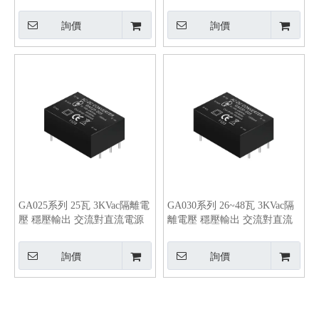
電源轉換器
對直流電源轉換器
詢價
詢價
GA025系列 25瓦 3KVac隔離電
GA030系列 26~48瓦 3KVac隔
壓 穩壓輸出 交流對直流電源
離電壓 穩壓輸出 交流對直流
轉換器
電源轉換器
詢價
詢價