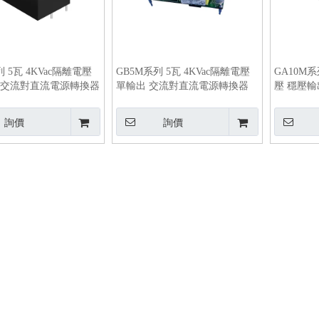
 5瓦 4KVac隔離電壓
GB5M系列 5瓦 4KVac隔離電壓
GA10M系
 交流對直流電源轉換器
單輸出 交流對直流電源轉換器
壓 穩壓
換器
詢價
詢價