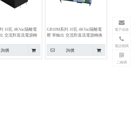
列 10瓦 4KVac隔離電
GB10M系列 10瓦 4KVac隔離電
電子信箱
輸出 交流對直流電源轉
壓 單輸出 交流對直流電源轉換
器
電話號碼
詢價
詢價
二維碼