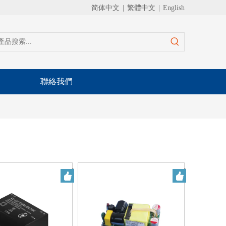
简体中文
|
繁體中文
|
English
聯絡我們