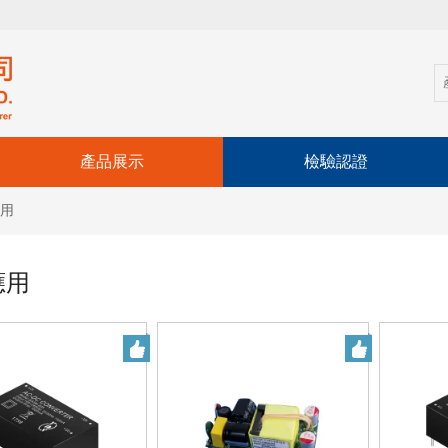
產品展示
檢驗認證
用
應用