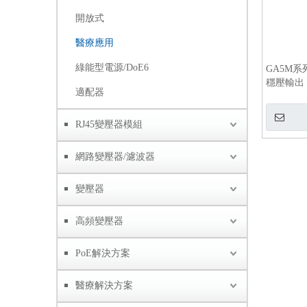
開放式
醫療應用
綠能型電源/DoE6
GA5M系列
穩壓輸出
適配器
RJ45變壓器模組
網路變壓器/濾波器
變壓器
高頻變壓器
PoE解決方案
醫療解決方案