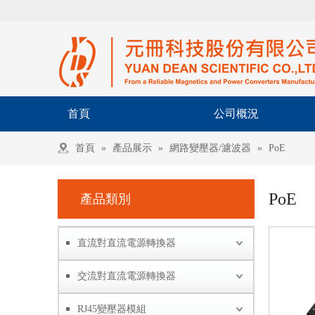
首頁
公司概況
首頁
»
產品展示
»
網路變壓器/濾波器
»
PoE
PoE
產品類別
直流對直流電源轉換器
交流對直流電源轉換器
RJ45變壓器模組