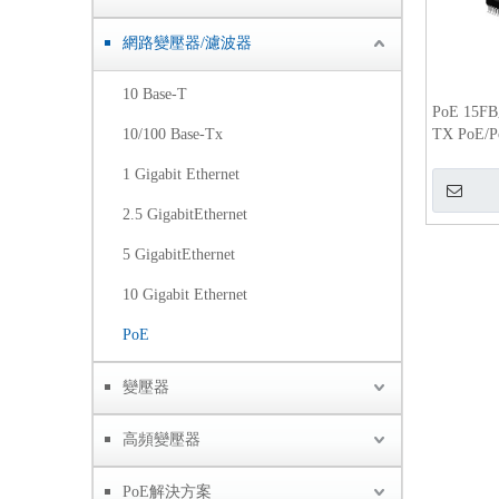
網路變壓器/濾波器
10 Base-T
PoE 15FB
10/100 Base-Tx
TX PoE
1 Gigabit Ethernet
2.5 GigabitEthernet
5 GigabitEthernet
10 Gigabit Ethernet
PoE
變壓器
高頻變壓器
PoE解決方案